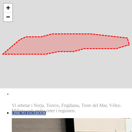
+
Español
Spanska
es
Svenska
Svenska
sv
−
English
Engelska
en
Deutsch
Tyska
de
MENU
MENU
KÖKSRENOVERING
Vi arbetar i Nerja, Torrox, Frigiliana, Torre del Mar, Vélez-
Málaga och andra orter i regionen.
LINK TO FACEBOOK